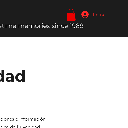
Entrar
fetime memories since 1989
idad
aciones e información
tica de Privacidad.