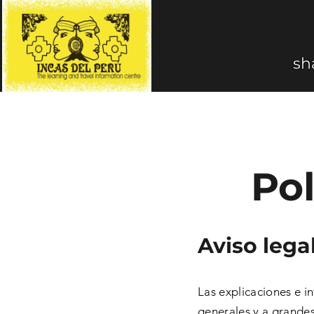
sha
Pol
Aviso lega
Las explicaciones e i
generales y a grande