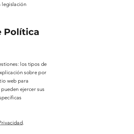
 legislación
 Política
stiones: los tipos de
explicación sobre por
itio web para
s pueden ejercer sus
specíficas
Privacidad
.